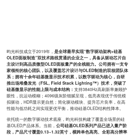
昀光科技成立于2019年，
是全球最早实现“数字驱动架构+硅基
OLED面板制造”双技术路线贯通的企业之一，具备从驱动芯片自
主设计到高品质微型OLED面板量产的全栈能力。公司拥有一支专
家领衔的核心团队，以及覆盖芯片设计与OLED制造的双核团队体
系；拥有十余年硅基微显示技术积累，以数字驱动为核心，自研
推出场堆叠发光（FSL, Field Stack Lighting™）技术，突破了
硅基微显示的性能上限与成本结构：
支持3840Hz高刷新率兼顾护
眼性，抗运动模糊；4096级灰阶细腻呈现，低亮表现优于传统模
拟驱动，HDR显示更自然；简化驱动模块、提升芯片良率，在高
性能与低功耗之间实现更优平衡，推动硅基OLED结构性降本。
依托统一的数字驱动技术底座，昀光科技构建了覆盖全场景的硅
基OLED产品体系。当前，
公司硅基OLED系列产品已进入量产阶
段，产品尺寸覆盖0.13~1.32英寸，横跨单色高亮、全彩高分辨率