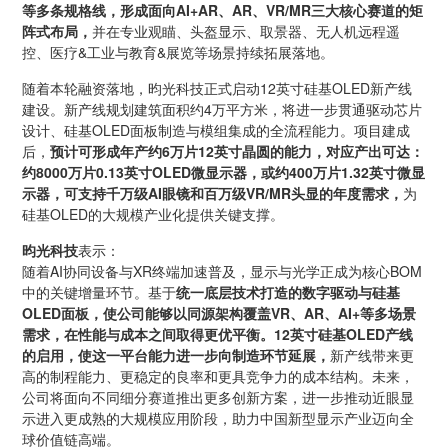
等多条规格线，形成面向AI+AR、AR、VR/MR三大核心赛道的矩
阵式布局，
并在专业观瞄、头盔显示、取景器、无人机远程遥
控、医疗&工业与教育&展览等场景持续拓展落地。
随着本轮融资落地，昀光科技正式启动12英寸硅基OLED新产线
建设。新产线规划建筑面积约4万平方米，将进一步贯通驱动芯片
设计、硅基OLED面板制造与模组集成的全流程能力。项目建成
后，
预计可形成年产约6万片12英寸晶圆的能力，对应产出可达：
约8000万片0.13英寸OLED微显示器，或约400万片1.32英寸微显
示器，可支持千万级AI眼镜和百万级VR/MR头显的年度需求，
为
硅基OLED的大规模产业化提供关键支撑。
昀光科技
表示：
随着AI协同设备与XR终端加速普及，显示与光学正成为核心BOM
中的关键增量环节。基于
统一底层技术打造的数字驱动与硅基
OLED面板，使公司能够以同源架构覆盖VR、AR、AI+等多场景
需求，在性能与成本之间取得更优平衡。12英寸硅基OLED产线
的启用，使这一平台能力进一步向制造环节延展，
新产线带来更
高的制程能力、更稳定的良率和更具竞争力的成本结构。未来，
公司将面向不同细分赛道推出更多创新方案，进一步推动近眼显
示进入更成熟的大规模应用阶段，助力中国新型显示产业迈向全
球价值链高端。