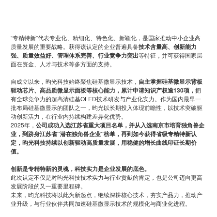
“专精特新”代表专业化、精细化、特色化、新颖化，是国家推动中小企业高
质量发展的重要战略。获得该认定的企业普遍具备
技术含量高、创新能力
强、质量效益好、管理体系完善、行业竞争力突出
等特征，并可获得国家层
面在资金、人才与技术等多方面的支持。
自成立以来，昀光科技始终聚焦硅基微显示技术，
自主掌握硅基微显示背板
驱动芯片、高品质微显示面板等核心能力，累计申请知识产权逾130项，
拥
有全球竞争力的超高清硅基OLED技术研发与产业化实力。作为国内最早一
批布局硅基微显示的团队之一，昀光以长期投入体现前瞻性，以技术突破驱
动创新活力，在行业内持续构建差异化优势。
2025年，
公司成功入选江苏省重大项目名单，并从入选南京市培育独角兽企
业，到跻身江苏省“潜在独角兽企业”榜单，再到如今获得省级专精特新认
定，昀光科技持续以创新驱动高质量发展，用稳健的增长曲线印证长期价
值。
创新是专精特新的灵魂，科技实力是企业发展的底色。
此次认定不仅是对昀光科技技术实力与行业贡献的肯定，也是公司迈向更高
发展阶段的又一重要里程碑。
未来，昀光科技将以此为新起点，继续深耕核心技术，夯实产品力，推动产
业升级，与行业伙伴共同加速硅基微显示技术的规模化与商业化进程。