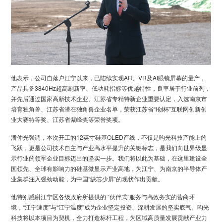
他表示，公司自落户江宁以来，已陆续实现AR、VR及AI眼镜屏幕的量产，
产品具备3840Hz超高刷新率、低功耗指标等优越特性，良率居于行业前列，
并先后通过国家高新技术企业、江苏省专精特新企业重要认定，入选南京市
培育独角兽、江苏省潜在独角兽企业名单，荣获江苏省“i创杯”互联网创新创
业大赛特等奖、江苏省紫峰奖等荣誉奖项。
潘仲光强调，本次开工的12英寸硅基OLED产线，不仅是昀光科技产能上的
飞跃，更是公司技术自主与产业高水平提升的关键标志，是我们向世界级显
示行业的领军企业目标迈出的坚实一步。我们将以此为基础，在这里建设全
国领先、全球有影响力的硅基微显示产业高地，为江宁、为南京的半导体产
业集群注入强劲动能，为中国“缺芯少屏”的现状作出贡献。
他特别感谢江宁区各级政府所提供的 “伙伴式”服务与高效务实的营商环
境，“江宁速度”与“江宁温度”成为企业坚定投资、深耕发展的坚实底气。昀光
科技将以本项目为契机，全力打造标杆工程，为区域高质量发展贡献产业力