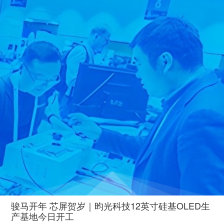
骏马开年 芯屏贺岁｜昀光科技12英寸硅基OLED生
产基地今日开工