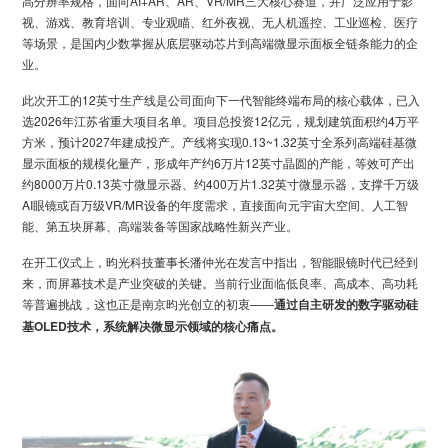
高分辨率规格，面向AI+AR、AR、VR/MR三大核心赛道，并广泛应用于影
视、游戏、教育培训、专业观瞄、红外夜视、无人机遥控、工业巡检、医疗
等场景，是国内少数掌握从底层驱动芯片到高端微显示面板全链条能力的企
业。
此次开工的12英寸生产线是公司面向下一代智能终端布局的核心载体，已入
选2026年江苏省重大项目名单。项目总投资12亿元，规划建筑面积约4万平
方米，预计2027年建成投产。产线将实现0.13~1.32英寸全系列高端硅基微
显示面板的规模化量产，形成年产约6万片12英寸晶圆的产能，等效可产出
约8000万片0.13英寸微显示器、约400万片1.32英寸微显示器，支撑千万级
AI眼镜或百万级VR/MR设备的年度需求，直接面向元宇宙大空间、人工智
能、第五块屏幕、高端装备等国家战略性新兴产业。
在开工仪式上，昀光科技董事长潘仲光在发言中指出，智能眼镜时代已经到
来，而屏幕技术是产业突破的关键。当前行业面临低良率、高成本、高功耗
等普遍挑战，这也正是南京昀光创立的初衷——
通过自主研发的数字驱动硅
基OLED技术，
系统解决微显示领域的核心痛点。